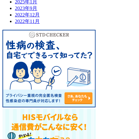
2025年1月
2023年9月
2022年12月
2022年11月