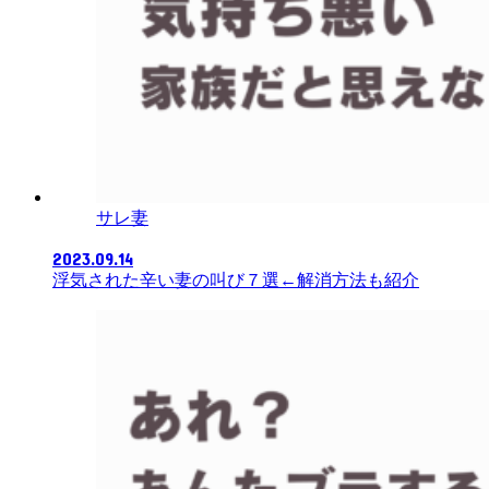
サレ妻
2023.09.14
浮気された辛い妻の叫び７選←解消方法も紹介