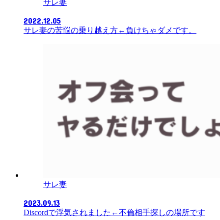
サレ妻
2022.12.05
サレ妻の苦悩の乗り越え方←負けちゃダメです。
サレ妻
2023.09.13
Discordで浮気されました←不倫相手探しの場所です