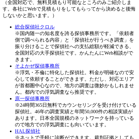
（全国対応で、無料見積もり可能なところのみご紹介しま
す。各社にWebで見積もりをしてもらってから決めると後悔
しないかと思います。）
総合探偵社クロル
※国内随一の知名度を誇る探偵事務所です。「依頼者
側で調べられる内容」と「探偵社が行うべき調査」を
振り分けることで探偵社への支払総額が軽減できる、
全国対応の大手探偵社です。かんたんにWeb相談がで
きます。
そよかぜ探偵事務所
※浮気・不倫に特化した探偵社。料金が明確なので安
心して依頼することができます。ただし、対応エリア
が首都圏中心なので、地方の調査は微妙かもしれませ
ん。都内での浮気調査なら推奨です。
原一探偵事務所
※24時間365日無料でカウンセリングを受け付けている
探偵社。46年の調査実績と年間50,000件の相談実績が
あります。日本全国規模のネットワークを持っている
ので地方での浮気調査にも向いています。
HAL探偵社
※ネットで手軽に診断ができます。裁判証拠としても