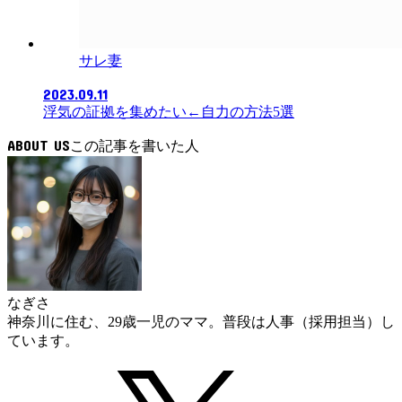
サレ妻
2023.09.11
浮気の証拠を集めたい←自力の方法5選
ABOUT US
なぎさ
神奈川に住む、29歳一児のママ。普段は人事（採用担当）し
ています。