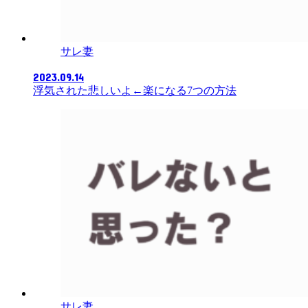
サレ妻
2023.09.14
浮気された悲しいよ←楽になる7つの方法
サレ妻