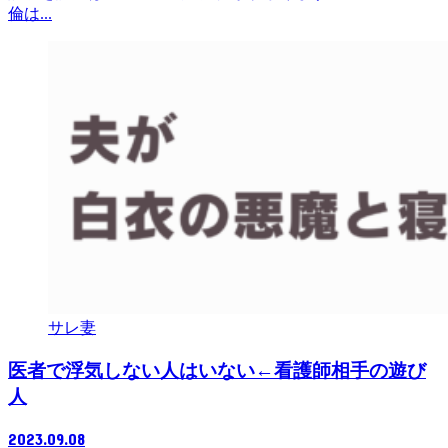
倫は...
サレ妻
医者で浮気しない人はいない←看護師相手の遊び
人
2023.09.08