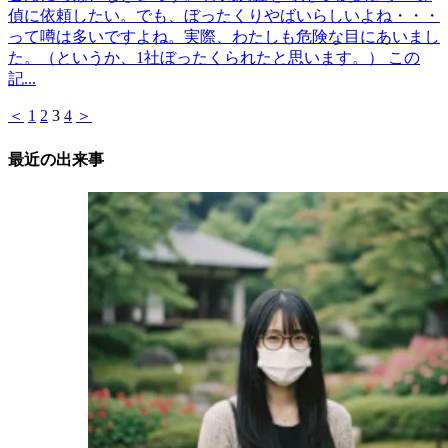
偵に依頼したい。でも、ぼったくりやばいらしいよね・・・
って噂は多いですよね。実際、わたしも危険な目にあいまし
た。（というか、1社ぼったくられたと思います。） この
記...
＜
1
2
3
4
＞
最近の出来事