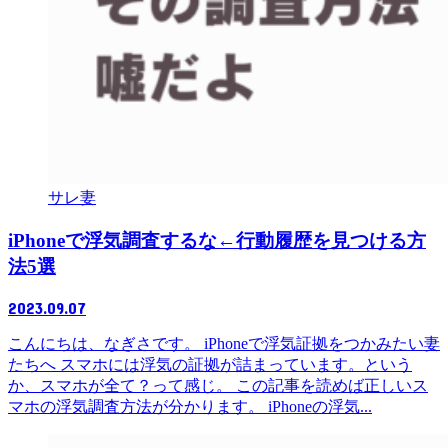
サレ妻
iPhoneで浮気調査するな←行動履歴を見つける方
法5選
2023.09.07
こんにちは、なぎさです。 iPhoneで浮気証拠をつかみたい妻
たちへ スマホには浮気の証拠が詰まっています。という
か、スマホが全て？って感じ。 この記事を読めば正しいス
マホの浮気調査方法が分かります。 iPhoneの浮気...