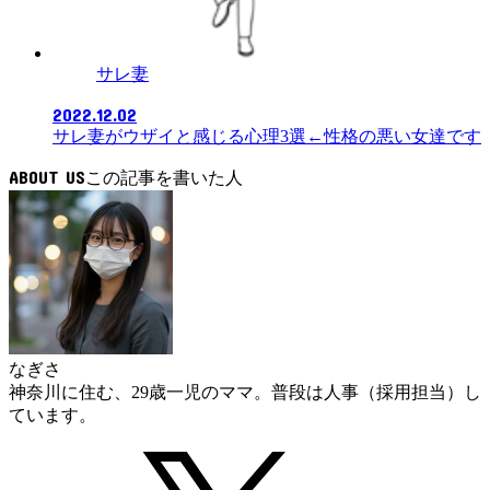
サレ妻
2022.12.02
サレ妻がウザイと感じる心理3選←性格の悪い女達です
ABOUT US
なぎさ
神奈川に住む、29歳一児のママ。普段は人事（採用担当）し
ています。