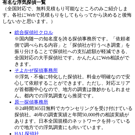
有名な浮気探偵一覧
（全国対応で、無料見積もり可能なところのみご紹介しま
す。各社にWebで見積もりをしてもらってから決めると後悔
しないかと思います。）
総合探偵社クロル
※国内随一の知名度を誇る探偵事務所です。「依頼者
側で調べられる内容」と「探偵社が行うべき調査」を
振り分けることで探偵社への支払総額が軽減できる、
全国対応の大手探偵社です。かんたんにWeb相談がで
きます。
そよかぜ探偵事務所
※浮気・不倫に特化した探偵社。料金が明確なので安
心して依頼することができます。ただし、対応エリア
が首都圏中心なので、地方の調査は微妙かもしれませ
ん。都内での浮気調査なら推奨です。
原一探偵事務所
※24時間365日無料でカウンセリングを受け付けている
探偵社。46年の調査実績と年間50,000件の相談実績が
あります。日本全国規模のネットワークを持っている
ので地方での浮気調査にも向いています。
HAL探偵社