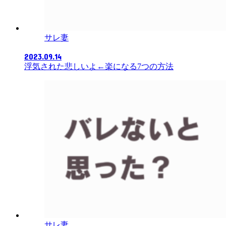
サレ妻
2023.09.14
浮気された悲しいよ←楽になる7つの方法
サレ妻