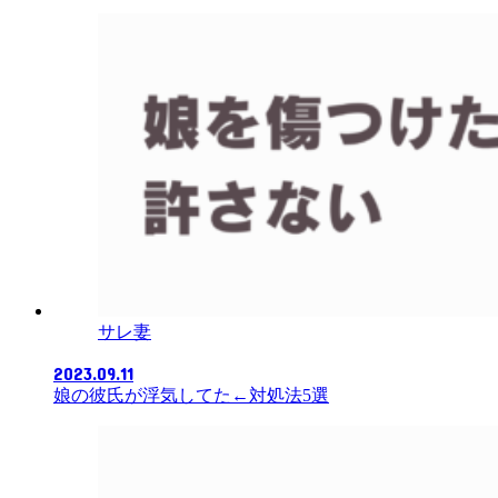
サレ妻
2023.09.11
娘の彼氏が浮気してた←対処法5選