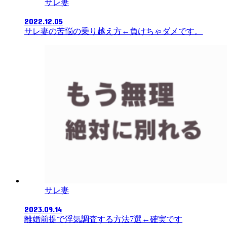
サレ妻
2022.12.05
サレ妻の苦悩の乗り越え方←負けちゃダメです。
サレ妻
2023.09.14
離婚前提で浮気調査する方法7選←確実です