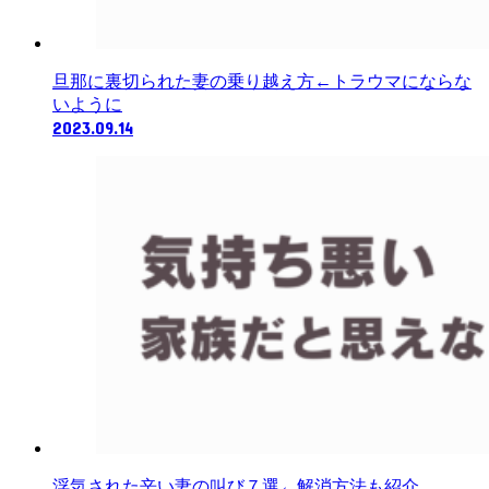
旦那に裏切られた妻の乗り越え方←トラウマにならな
いように
2023.09.14
浮気された辛い妻の叫び７選←解消方法も紹介