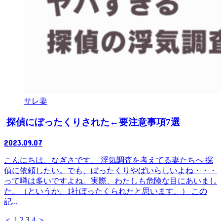
サレ妻
探偵にぼったくりされた←要注意事項7選
2023.09.07
こんにちは、なぎさです。 浮気調査を考えてる妻たちへ 探
偵に依頼したい。でも、ぼったくりやばいらしいよね・・・
って噂は多いですよね。実際、わたしも危険な目にあいまし
た。（というか、1社ぼったくられたと思います。） この
記...
＜
1
2
3
4
＞