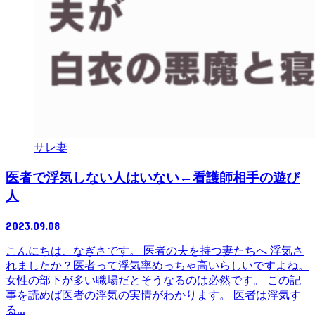
サレ妻
医者で浮気しない人はいない←看護師相手の遊び
人
2023.09.08
こんにちは、なぎさです。 医者の夫を持つ妻たちへ 浮気さ
れましたか？医者って浮気率めっちゃ高いらしいですよね。
女性の部下が多い職場だとそうなるのは必然です。 この記
事を読めば医者の浮気の実情がわかります。 医者は浮気す
る...