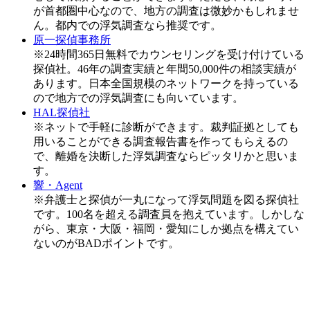
が首都圏中心なので、地方の調査は微妙かもしれませ
ん。都内での浮気調査なら推奨です。
原一探偵事務所
※24時間365日無料でカウンセリングを受け付けている
探偵社。46年の調査実績と年間50,000件の相談実績が
あります。日本全国規模のネットワークを持っている
ので地方での浮気調査にも向いています。
HAL探偵社
※ネットで手軽に診断ができます。裁判証拠としても
用いることができる調査報告書を作ってもらえるの
で、離婚を決断した浮気調査ならピッタリかと思いま
す。
響・Agent
※弁護士と探偵が一丸になって浮気問題を図る探偵社
です。100名を超える調査員を抱えています。しかしな
がら、東京・大阪・福岡・愛知にしか拠点を構えてい
ないのがBADポイントです。